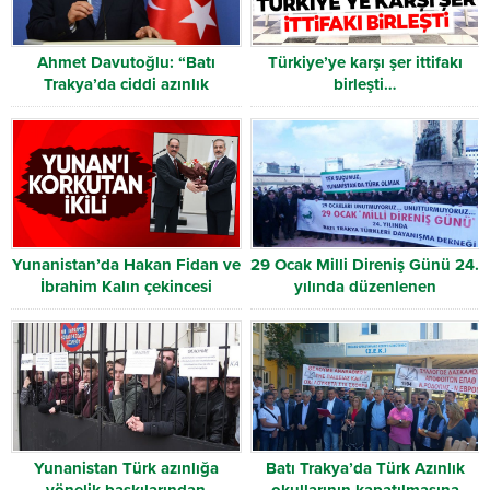
Ahmet Davutoğlu: “Batı
Türkiye’ye karşı şer ittifakı
Trakya’da ciddi azınlık
birleşti…
sorunları devam ediyor”
Yunanistan’da Hakan Fidan ve
29 Ocak Milli Direniş Günü 24.
İbrahim Kalın çekincesi
yılında düzenlenen
etkinliklerle anıldı
Yunanistan Türk azınlığa
Batı Trakya’da Türk Azınlık
yönelik baskılarından
okullarının kapatılmasına