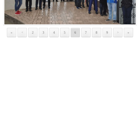
«
2
3
4
5
6
7
8
9
»
<
>