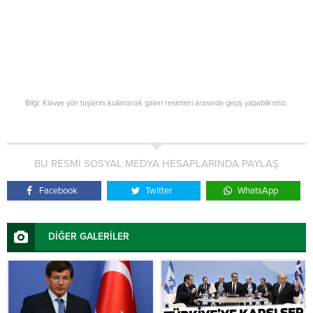
Bilgi: Klavye yön tuşlarını kullanarak galeri resimleri arasında geçiş yapabilirsiniz.
BU RESMİ SOSYAL MEDYA HESAPLARINDA PAYLAŞ
Facebook
Twitter
WhatsApp
DİĞER GALERİLER