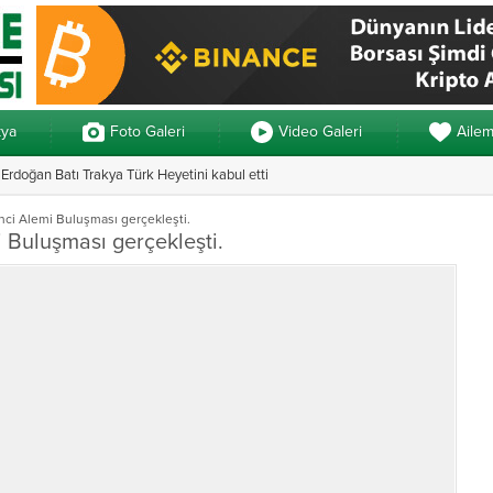
kya
Foto Galeri
Video Galeri
Aile
rdoğan Batı Trakya Türk Heyetini kabul etti
Yunanistan’da ve
ci Alemi Buluşması gerçekleşti.
 Buluşması gerçekleşti.