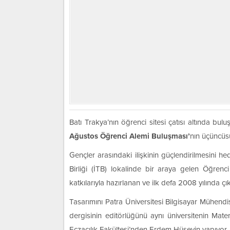
Batı Trakya’nın öğrenci sitesi çatısı altında bulu
Ağustos Öğrenci Alemi Buluşması’
nın üçüncüsü
Gençler arasındaki ilişkinin güçlendirilmesini he
Birliği (İTB) lokalinde bir araya gelen Öğren
katkılarıyla hazırlanan ve ilk defa 2008 yılında çıkarı
Tasarımını Patra Üniversitesi Bilgisayar Mühendi
dergisinin editörlüğünü aynı üniversitenin Ma
Eczacılık Fakültesi’nden Erdem Hüseyin yapıyor.