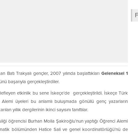
şan Batı Trakyalı gençler, 2007 yılında başlattıkları
Geleneksel 1
nü başarıyla gerçekleştirdiler.
defleyen etkinlik bu sene İskeçe’de gerçekleştirildi. İskeçe Türk
ci Alemi üyeleri bu anlamlı buluşmada gönüllü genç yazarların
lan yıllık dergilerinin ikinci sayısını tanıttılar.
sliği öğrencisi Burhan Molla Şakiroğlu’nun yaptığı Öğrenci Alemi
tematik bölümünden Hatice Sali ve genel koordinatörlüğü’nü de