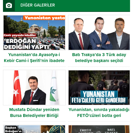
DİĞER GALERİLER
Yunanistan’da Ayasofya-i
Batı Trakya’da 3 Türk aday
Kebir Cami-i Şerifi’nin ibadete
belediye başkanı seçildi
açılmasına tepki
Mustafa Dündar yeniden
Yunanistan, sınırda yakaladığı
Bursa Belediyeler Birliği
FETÖ’cüleri botla geri
Başkanı oldu
gönderdi