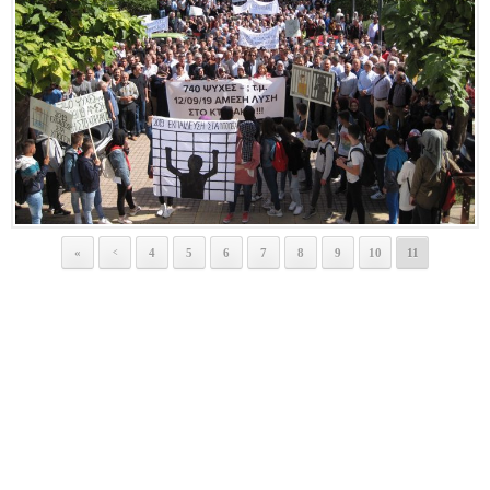
«
4
5
6
7
8
9
10
11
<