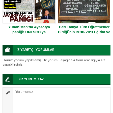
Yunanistan’da Ayasofya
Batı Trakya Türk Öğretmenler
paniği! UNESCO’ya
Birliği`nin 2010-2011 Eğitim ve
başvurdular
Öğretim yılı mesajı
ZİYARETÇİ YORUMLARI
Henüz yorum yapılmamış. İlk yorumu aşağıdaki form aracılığıyla siz
yapabilirsiniz.
BİR YORUM YAZ