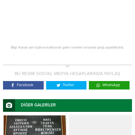
Bilgi: Klavye yön tuşlarını kullanarak galeri resimleri arasında geçiş yapabilirsiniz.
BU RESMİ SOSYAL MEDYA HESAPLARINDA PAYLAŞ
Facebook
Twitter
WhatsApp
DİĞER GALERİLER