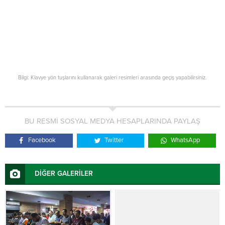
Bilgi: Klavye yön tuşlarını kullanarak galeri resimleri arasında geçiş yapabilirsiniz.
BU RESMİ SOSYAL MEDYA HESAPLARINDA PAYLAŞ
Facebook
Twitter
WhatsApp
DİĞER GALERİLER