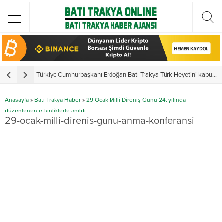
Türkiye Cumhurbaşkanı Erdoğan Batı Trakya Türk Heyetini kabul etti
Y
Anasayfa
»
Batı Trakya Haber
»
29 Ocak Milli Direniş Günü 24. yılında
düzenlenen etkinliklerle anıldı
29-ocak-milli-direnis-gunu-anma-konferansi