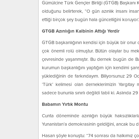
Gümülcine Türk Gençler Birliği (GTGB) Başkanı Ko
olduğunu belirterek, “O gün azınlık insanı ins
ettiği birçok şey bugün hala güncelliğini koruyor
GTGB Azınlığın Kalbinin Attığı Yerdir
GTGB başkanlığının kendisi için büyük bir onur
çok önemli rolü olmuştur. Bütün olaylar bu meka
çevresinde yaşanmıştır. Bu dernek bugün de Batı
kurumun başkanlığını yaptığım için kendimi şans
yüklediğinin de farkındayım. Biliyorsunuz 29 O
‘Türk’ kelimesi olan derneklerimizin Yargıtay
sadece bununla sınırlı değildi tabii ki. Aslında 29 
Babamın Yırtık Montu
Cunta döneminde azınlığın büyük haksızlıklarl
Yunanistan’a demokrasinin geldiğini, ancak bu d
Hasan şöyle konuştu: “74 sonrası da halkımız çok 