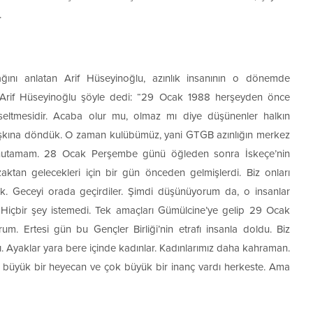
.
nı anlatan Arif Hüseyinoğlu, azınlık insanının o dönemde
tı. Arif Hüseyinoğlu şöyle dedi: “29 Ocak 1988 herşeyden önce
ükseltmesidir. Acaba olur mu, olmaz mı diye düşünenler halkın
şaşkına döndük. O zaman kulübümüz, yani GTGB azınlığın merkez
unutamam. 28 Ocak Perşembe günü öğleden sonra İskeçe’nin
ktan gelecekleri için bir gün önceden gelmişlerdi. Biz onları
ük. Geceyi orada geçirdiler. Şimdi düşünüyorum da, o insanlar
 Hiçbir şey istemedi. Tek amaçları Gümülcine’ye gelip 29 Ocak
um. Ertesi gün bu Gençler Birliği’nin etrafı insanla doldu. Biz
. Ayaklar yara bere içinde kadınlar. Kadınlarımız daha kahraman.
ok büyük bir heyecan ve çok büyük bir inanç vardı herkeste. Ama