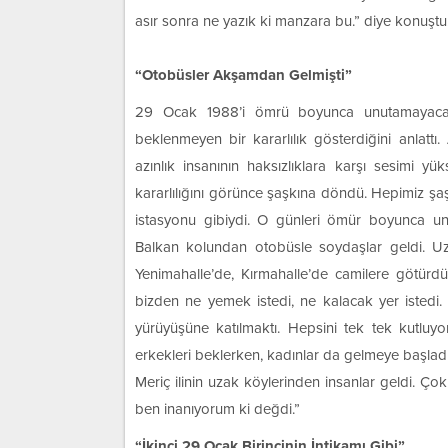
asır sonra ne yazık ki manzara bu.” diye konuştu
“Otobüsler Akşamdan Gelmişti”
29 Ocak 1988’i ömrü boyunca unutamayacağı
beklenmeyen bir kararlılık gösterdiğini anlat
azınlık insanının haksızlıklara karşı sesimi y
kararlılığını görünce şaşkına döndü. Hepimiz 
istasyonu gibiydi. O günleri ömür boyunca 
Balkan kolundan otobüsle soydaşlar geldi. Uza
Yenimahalle’de, Kırmahalle’de camilere götürd
bizden ne yemek istedi, ne kalacak yer istedi.
yürüyüşüne katılmaktı. Hepsini tek tek kutluyor
erkekleri beklerken, kadınlar da gelmeye başladı
Meriç ilinin uzak köylerinden insanlar geldi. Ç
ben inanıyorum ki değdi.”
“İkinci 29 Ocak Birincinin İntikamı Gibi”