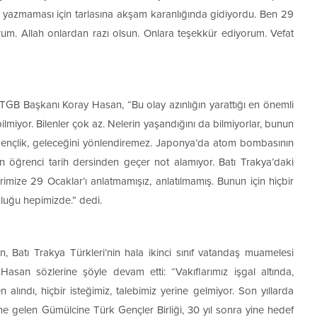
za yazmaması için tarlasına akşam karanlığında gidiyordu. Ben 29
rum. Allah onlardan razı olsun. Onlara teşekkür ediyorum. Vefat
GTGB Başkanı Koray Hasan, “Bu olay azınlığın yarattığı en önemli
miyor. Bilenler çok az. Nelerin yaşandığını da bilmiyorlar, bunun
 gençlik, geleceğini yönlendiremez. Japonya’da atom bombasının
en öğrenci tarih dersinden geçer not alamıyor. Batı Trakya’daki
rimize 29 Ocaklar’ı anlatmamışız, anlatılmamış. Bunun için hiçbir
luğu hepimizde.” dedi.
Batı Trakya Türkleri’nin hala ikinci sınıf vatandaş muamelesi
an sözlerine şöyle devam etti: “Vakıflarımız işgal altında,
n alındı, hiçbir isteğimiz, talebimiz yerine gelmiyor. Son yıllarda
e gelen Gümülcine Türk Gençler Birliği, 30 yıl sonra yine hedef