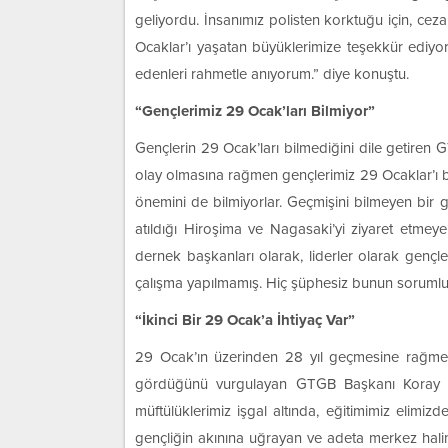
geliyordu. İnsanımız polisten korktuğu için, ce
Ocaklar’ı yaşatan büyüklerimize teşekkür ediyo
edenleri rahmetle anıyorum.” diye konuştu.
“Gençlerimiz 29 Ocak’ları Bilmiyor”
Gençlerin 29 Ocak’ları bilmediğini dile getiren 
olay olmasına rağmen gençlerimiz 29 Ocaklar’ı bil
önemini de bilmiyorlar. Geçmişini bilmeyen bir
atıldığı Hiroşima ve Nagasaki’yi ziyaret etmey
dernek başkanları olarak, liderler olarak gençle
çalışma yapılmamış. Hiç şüphesiz bunun sorumlu
“İkinci Bir 29 Ocak’a İhtiyaç Var”
29 Ocak’ın üzerinden 28 yıl geçmesine rağmen, 
gördüğünü vurgulayan GTGB Başkanı Koray Has
müftülüklerimiz işgal altında, eğitimimiz elimizde
gençliğin akınına uğrayan ve adeta merkez halin