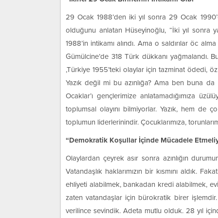
29 Ocak 1988’den iki yıl sonra 29 Ocak 1990’da
olduğunu anlatan Hüseyinoğlu, “İki yıl sonra ya
1988’in intikamı alındı. Ama o saldırılar öc alma
Gümülcine’de 318 Türk dükkanı yağmalandı. Bu
,Türkiye 1955’teki olaylar için tazminat ödedi, öz
Yazık değil mi bu azınlığa? Ama ben buna da
Ocaklar’ı gençlerimize anlatamadığımıza üzülüy
toplumsal olayını bilmiyorlar. Yazık, hem de 
toplumun liderlerinindir. Çocuklarımıza, torunları
“Demokratik Koşullar İçinde Mücadele Etmeliy
Olaylardan çeyrek asır sonra azınlığın durumu
Vatandaşlık haklarımızın bir kısmını aldık. Fak
ehliyeti alabilmek, bankadan kredi alabilmek, ev
zaten vatandaşlar için bürokratik birer işlemdi
verilince sevindik. Adeta mutlu olduk. 28 yıl içi