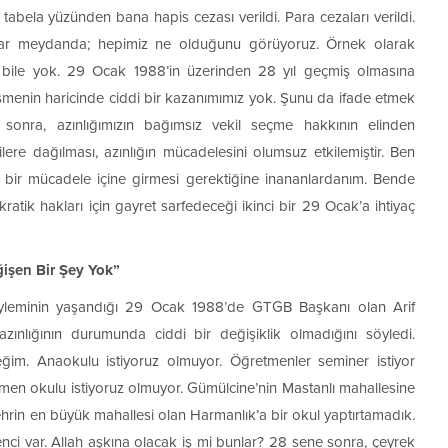
lı tabela yüzünden bana hapis cezası verildi. Para cezaları verildi.
alar meydanda; hepimiz ne olduğunu görüyoruz. Örnek olarak
me bile yok. 29 Ocak 1988’in üzerinden 28 yıl geçmiş olmasına
eşmenin haricinde ciddi bir kazanımımız yok. Şunu da ifade etmek
n sonra, azınlığımızın bağımsız vekil seçme hakkının elinden
rtilere dağılması, azınlığın mücadelesini olumsuz etkilemiştir. Ben
di bir mücadele içine girmesi gerektiğine inananlardanım. Bende
atik hakları için gayret sarfedeceği ikinci bir 29 Ocak’a ihtiyaç
ğişen Bir Şey Yok”
eyleminin yaşandığı 29 Ocak 1988’de GTGB Başkanı olan Arif
ınlığının durumunda ciddi bir değişiklik olmadığını söyledi.
im. Anaokulu istiyoruz olmuyor. Öğretmenler seminer istiyor
men okulu istiyoruz olmuyor. Gümülcine’nin Mastanlı mahallesine
ehrin en büyük mahallesi olan Harmanlık’a bir okul yaptırtamadık.
nci var. Allah aşkına olacak iş mi bunlar? 28 sene sonra, çeyrek