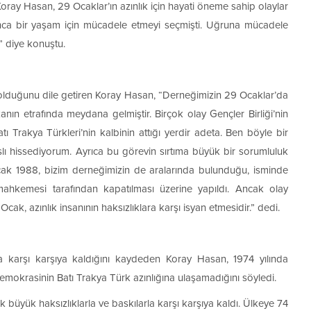
ray Hasan, 29 Ocaklar’ın azınlık için hayati öneme sahip olaylar
anca bir yaşam için mücadele etmeyi seçmişti. Uğruna mücadele
.” diye konuştu.
 olduğunu dile getiren Koray Hasan, “Derneğimizin 29 Ocaklar’da
nın etrafında meydana gelmiştir. Birçok olay Gençler Birliği’nin
 Trakya Türkleri’nin kalbinin attığı yerdir adeta. Ben böyle bir
lı hissediyorum. Ayrıca bu görevin sırtıma büyük bir sorumluluk
cak 1988, bizim derneğimizin de aralarında bulunduğu, isminde
 mahkemesi tarafından kapatılması üzerine yapıldı. Ancak olay
Ocak, azınlık insanının haksızlıklara karşı isyan etmesidir.” dedi.
a karşı karşıya kaldığını kaydeden Koray Hasan, 1974 yılında
emokrasinin Batı Trakya Türk azınlığına ulaşamadığını söyledi.
büyük haksızlıklarla ve baskılarla karşı karşıya kaldı. Ülkeye 74