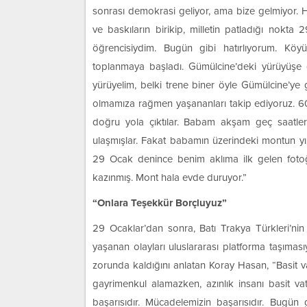
sonrası demokrasi geliyor, ama bize gelmiyor. Ha
ve baskıların birikip, milletin patladığı nokt
öğrencisiydim. Bugün gibi hatırlıyorum. Kö
toplanmaya başladı. Gümülcine’deki yürüyüşe g
yürüyelim, belki trene biner öyle Gümülcine’ye gi
olmamıza rağmen yaşananları takip ediyoruz. 60 
doğru yola çıktılar. Babam akşam geç saatl
ulaşmışlar. Fakat babamın üzerindeki montun yı
29 Ocak denince benim aklıma ilk gelen fotoğ
kazınmış. Mont hala evde duruyor.”
“Onlara Teşekkür Borçluyuz”
29 Ocaklar’dan sonra, Batı Trakya Türkleri’nin s
yaşanan olayları uluslararası platforma taşımasıy
zorunda kaldığını anlatan Koray Hasan, “Basit v
gayrimenkul alamazken, azınlık insanı basit va
başarısıdır. Mücadelemizin başarısıdır. Bugün