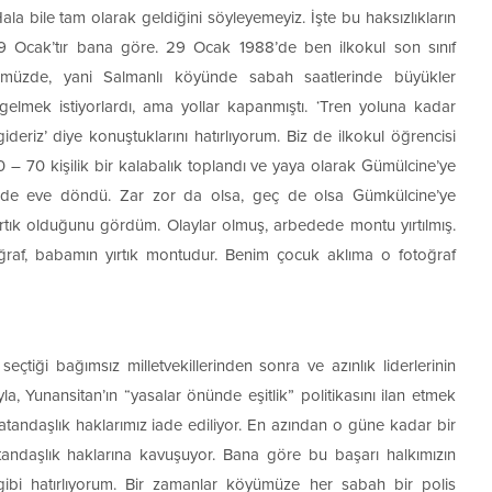
la bile tam olarak geldiğini söyleyemeyiz. İşte bu haksızlıkların
a 29 Ocak’tır bana göre. 29 Ocak 1988’de ben ilkokul son sınıf
yümüzde, yani Salmanlı köyünde sabah saatlerinde büyükler
elmek istiyorlardı, ama yollar kapanmıştı. ‘Tren yoluna kadar
deriz’ diye konuştuklarını hatırlıyorum. Biz de ilkokul öğrencisi
– 70 kişilik bir kalabalık toplandı ve yaya olarak Gümülcine’ye
erde eve döndü. Zar zor da olsa, geç de olsa Gümkülcine’ye
rtık olduğunu gördüm. Olaylar olmuş, arbedede montu yırtılmış.
raf, babamın yırtık montudur. Benim çocuk aklıma o fotoğraf
eçtiği bağımsız milletvekillerinden sonra ve azınlık liderlerinin
la, Yunansitan’ın “yasalar önünde eşitlik” politikasını ilan etmek
atandaşlık haklarımız iade ediliyor. En azından o güne kadar bir
tandaşlık haklarına kavuşuyor. Bana göre bu başarı halkımızın
 gibi hatırlıyorum. Bir zamanlar köyümüze her sabah bir polis