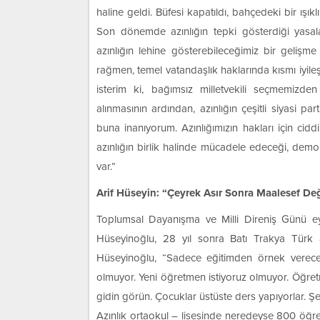
haline geldi. Büfesi kapatıldı, bahçedeki bir ışık
Son dönemde azınlığın tepki gösterdiği yas
azınlığın lehine gösterebileceğimiz bir geliş
rağmen, temel vatandaşlık haklarında kısmı iyil
isterim ki, bağımsız milletvekili seçmemizde
alınmasının ardından, azınlığın çeşitli siyasi pa
buna inanıyorum. Azınlığımızın hakları için cid
azınlığın birlik halinde mücadele edeceği, demokr
var.”
Arif Hüseyin: “Çeyrek Asır Sonra Maalesef De
Toplumsal Dayanışma ve Milli Direniş Günü 
Hüseyinoğlu, 28 yıl sonra Batı Trakya Türk az
Hüseyinoğlu, “Sadece eğitimden örnek vereceğ
olmuyor. Yeni öğretmen istiyoruz olmuyor. Öğret
gidin görün. Çocuklar üstüste ders yapıyorlar. Ş
Azınlık ortaokul – lisesinde neredeyse 800 öğre