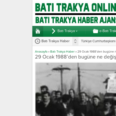
Batı Trakya
e-Batı Tra
Batı Trakya Haber
Türkiye Cumhurbaşkanı E
Yunanistan’da vekillerde
Anasayfa
»
Batı Trakya Haber
»
29 Ocak 1988’den bugüne n
29 Ocak 1988’den bugüne ne değiş