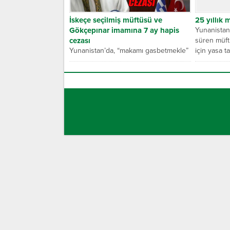
İskeçe seçilmiş müftüsü ve
25 yıllık 
Gökçepınar imamına 7 ay hapis
Yunanistan,
cezası
süren müf
Yunanistan’da, “makamı gasbetmekle”
için yasa ta
suçlanan İskeçe seçilmiş müftüsü
Ahmet Mete ve Gökçepınar imamı
Erkan Azizoğlu, 7’şer...