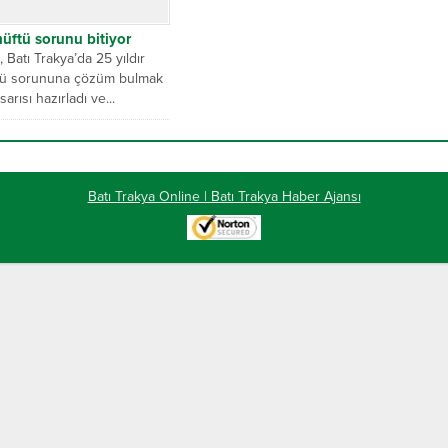
müftü sorunu bitiyor
 Batı Trakya’da 25 yıldır
tü sorununa çözüm bulmak
sarısı hazırladı ve...
Batı Trakya Online | Batı Trakya Haber Ajansı