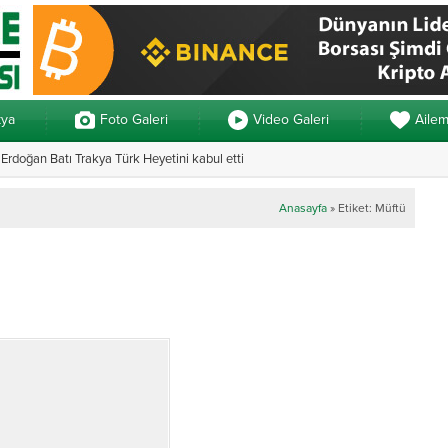
kya
Foto Galeri
Video Galeri
Aile
rdoğan Batı Trakya Türk Heyetini kabul etti
Yunanistan’da ve
Anasayfa
»
Etiket: Müftü