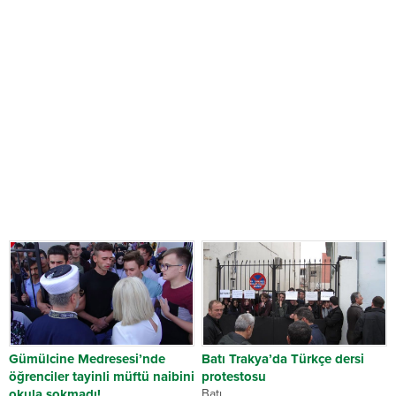
Gümülcine Medresesi’nde
Batı Trakya’da Türkçe dersi
öğrenciler tayinli müftü naibini
protestosu
okula sokmadı!
Batı