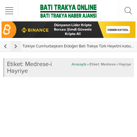
Türkiye Cumhurbaşkanı Erdoğan Batı Trakya Türk Heyetini kabul etti
Y
Etiket:
Medrese-i
Anasayfa
»
Etiket: Medrese-i Hayriye
Hayriye