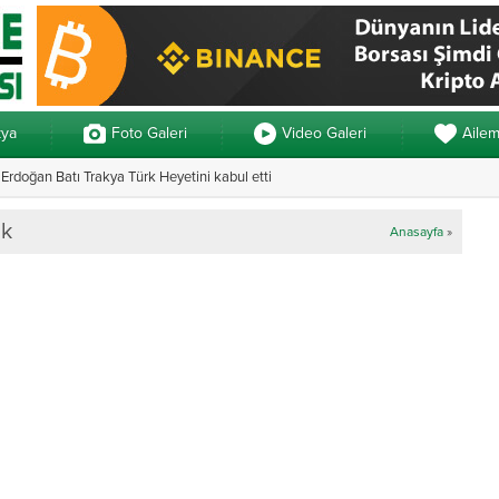
kya
Foto Galeri
Video Galeri
Aile
rdoğan Batı Trakya Türk Heyetini kabul etti
Yunanistan’da ve
ak
Anasayfa
»