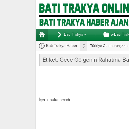
Batı Trakya
e-Batı Tra
Batı Trakya Haber
Türkiye Cumhurbaşkanı E
Etiket:
Gece Gölgenin Rahatına B
İçerik bulunamadı