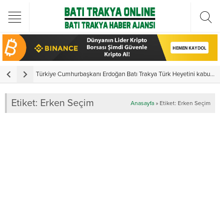
Türkiye Cumhurbaşkanı Erdoğan Batı Trakya Türk Heyetini kabul etti
Y
Etiket:
Erken Seçim
Anasayfa
»
Etiket: Erken Seçim