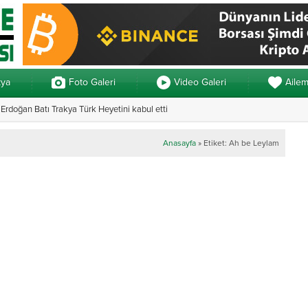
kya
Foto Galeri
Video Galeri
Aile
rdoğan Batı Trakya Türk Heyetini kabul etti
Yunanistan’da ve
Anasayfa
»
Etiket: Ah be Leylam