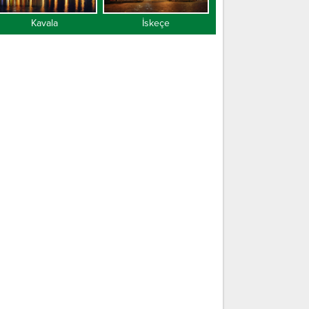
Kavala
İskeçe
Gümülcine