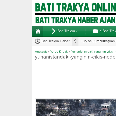
Batı Trakya
e-Batı Tra
Batı Trakya Haber
Türkiye Cumhurbaşkanı E
Anasayfa
»
Yorgo Kırbaki
»
Yunanistan’daki yangının çıkış n
yunanistandaki-yanginin-cikis-nede