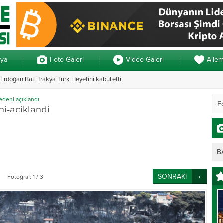
kya
Foto Galeri
Video Galeri
Aile
rdoğan Batı Trakya Türk Heyetini kabul etti
Yunanistan’da ve
edeni açıklandı
ni-aciklandi
B
SONRAKİ
Fotoğraf: 1 / 3