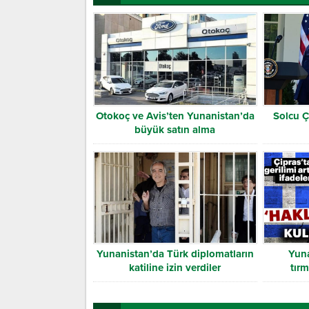
Otokoç ve Avis’ten Yunanistan’da
Solcu Ç
büyük satın alma
Yunanistan’da Türk diplomatların
Yuna
katiline izin verdiler
tır