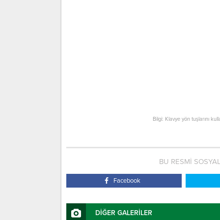
Bilgi: Klavye yön tuşlarını kul
BU RESMİ SOSYA
Facebook
DİĞER GALERİLER