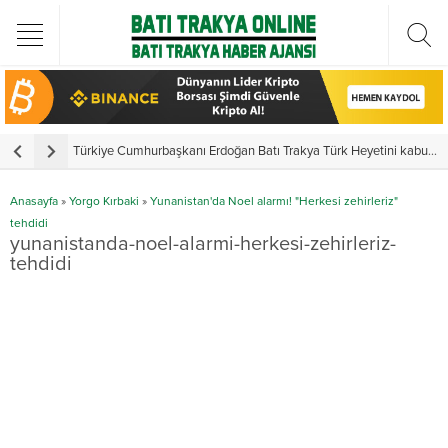
Türkiye Cumhurbaşkanı Erdoğan Batı Trakya Türk Heyetini kabul etti
Yun
Anasayfa
»
Yorgo Kırbaki
»
Yunanistan'da Noel alarmı! "Herkesi zehirleriz"
tehdidi
yunanistanda-noel-alarmi-herkesi-zehirleriz-
tehdidi