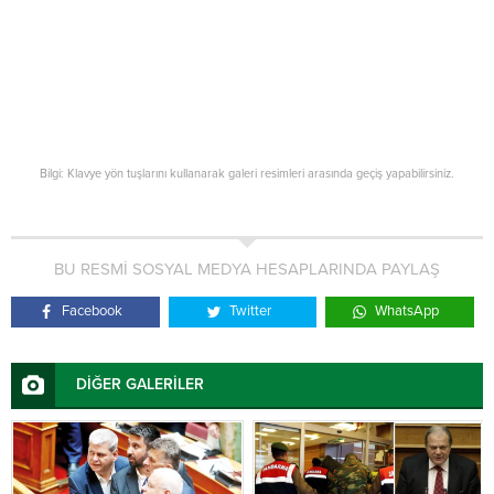
Bilgi: Klavye yön tuşlarını kullanarak galeri resimleri arasında geçiş yapabilirsiniz.
BU RESMİ SOSYAL MEDYA HESAPLARINDA PAYLAŞ
Facebook
Twitter
WhatsApp
DİĞER GALERİLER