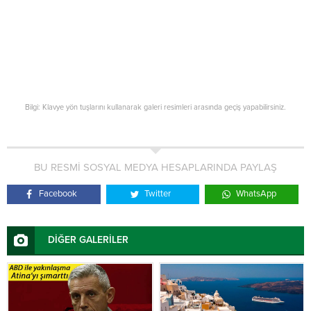
Bilgi: Klavye yön tuşlarını kullanarak galeri resimleri arasında geçiş yapabilirsiniz.
BU RESMİ SOSYAL MEDYA HESAPLARINDA PAYLAŞ
Facebook
Twitter
WhatsApp
DİĞER GALERİLER