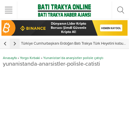
Türkiye Cumhurbaşkanı Erdoğan Batı Trakya Türk Heyetini kabul etti
Y
Anasayfa
»
Yorgo Kırbaki
»
Yunanistan’da anarşistler polisle çatıştı
yunanistanda-anarsistler-polisle-catisti