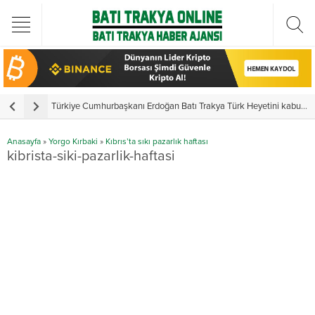
Türkiye Cumhurbaşkanı Erdoğan Batı Trakya Türk Heyetini kabul etti
Y
Anasayfa
»
Yorgo Kırbaki
»
Kıbrıs’ta sıkı pazarlık haftası
kibrista-siki-pazarlik-haftasi