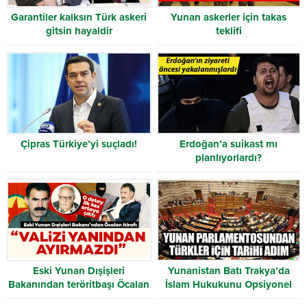
Garantiler kalksın Türk askeri
Yunan askerler için takas
gitsin hayaldir
teklifi
Çipras Türkiye’yi suçladı!
Erdoğan’a suikast mı
planlıyorlardı?
Eski Yunan Dışişleri
Yunanistan Batı Trakya’da
Bakanından teröritbaşı Öcalan
İslam Hukukunu Opsiyonel
itirafı! “Valizinde büyük para
Yapan Yasayı Onayladı