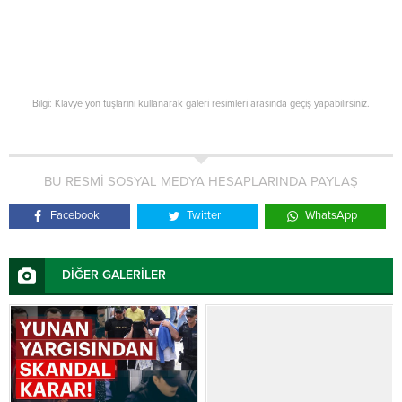
Bilgi: Klavye yön tuşlarını kullanarak galeri resimleri arasında geçiş yapabilirsiniz.
BU RESMİ SOSYAL MEDYA HESAPLARINDA PAYLAŞ
Facebook
Twitter
WhatsApp
DİĞER GALERİLER