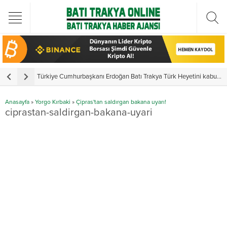
Türkiye Cumhurbaşkanı Erdoğan Batı Trakya Türk Heyetini kabul etti
Y
Anasayfa
»
Yorgo Kırbaki
»
Çipras'tan saldırgan bakana uyarı!
ciprastan-saldirgan-bakana-uyari