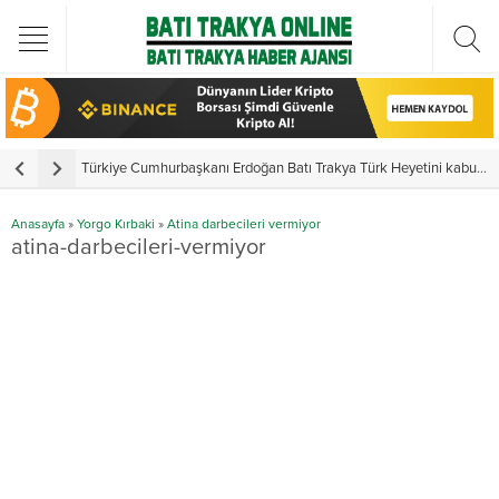
Türkiye Cumhurbaşkanı Erdoğan Batı Trakya Türk Heyetini kabul etti
Y
Anasayfa
»
Yorgo Kırbaki
»
Atina darbecileri vermiyor
atina-darbecileri-vermiyor