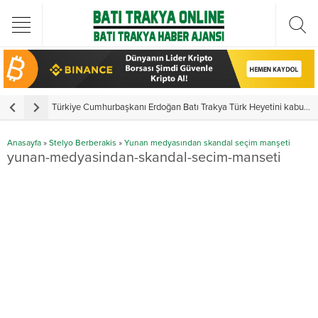
Türkiye Cumhurbaşkanı Erdoğan Batı Trakya Türk Heyetini kabul etti
Y
Anasayfa
»
Stelyo Berberakis
»
Yunan medyasından skandal seçim manşeti
yunan-medyasindan-skandal-secim-manseti