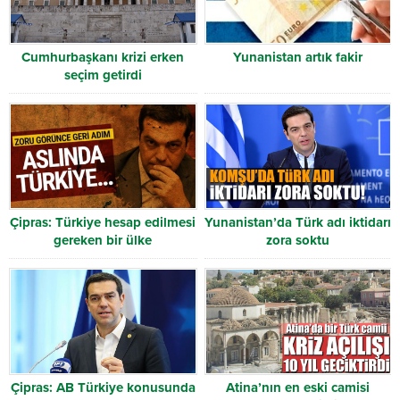
Cumhurbaşkanı krizi erken
Yunanistan artık fakir
seçim getirdi
Çipras: Türkiye hesap edilmesi
Yunanistan’da Türk adı iktidarı
gereken bir ülke
zora soktu
Çipras: AB Türkiye konusunda
Atina’nın en eski camisi