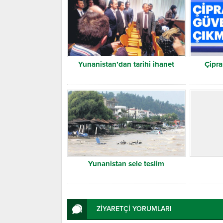
Yunanistan’dan tarihi ihanet
Çipra
Yunanistan sele teslim
ZİYARETÇİ YORUMLARI