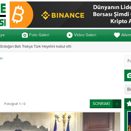
kya
Foto Galeri
Video Galeri
Aile
rdoğan Batı Trakya Türk Heyetini kabul etti
n 3 ayrı yemin
Yunanistan’daki 
er
B
SONRAKİ
Fotoğraf: 1 / 0