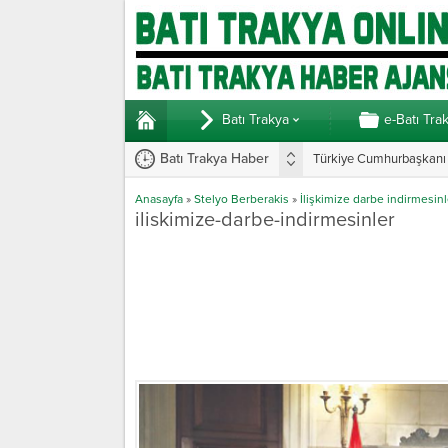
Batı Trakya
e-Batı Tra
Batı Trakya Haber
Türkiye Cumhurbaşkanı E
Yunanistan’da vekillerde
Anasayfa
»
Stelyo Berberakis
»
İlişkimize darbe indirmesinl
iliskimize-darbe-indirmesinler