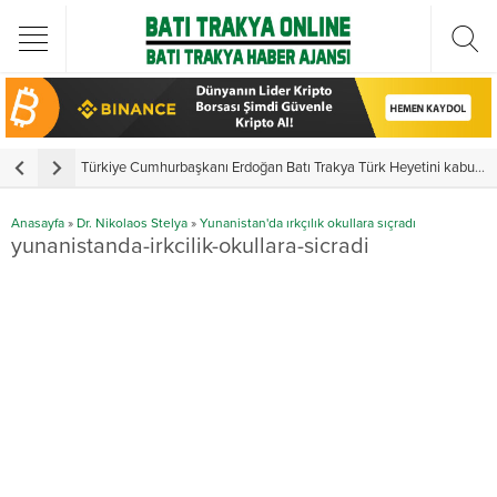
Türkiye Cumhurbaşkanı Erdoğan Batı Trakya Türk Heyetini kabul etti
Y
Anasayfa
»
Dr. Nikolaos Stelya
»
Yunanistan'da ırkçılık okullara sıçradı
yunanistanda-irkcilik-okullara-sicradi