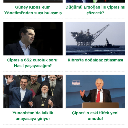
Güney Kıbrıs Rum
Düğümü Erdoğan ile Çipras mı
Yönetimi’nden suça bulaşmış
çözecek?
kişilere “altın pasaport” zırhı
Çipras’a 652 euroluk soru:
Kıbrıs’ta doğalgaz zıtlaşması
Nasıl yaşayacağım?
Yunanistan’da laiklik
Çipras’ın eski tüfek yeni
anayasaya giriyor
umudu!