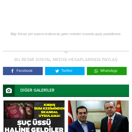
Bilgi: Klavye yön tuşlarını kullanarak galeri resimleri arasında geçiş yapabilirsiniz.
BU RESMİ SOSYAL MEDYA HESAPLARINDA PAYLAŞ
Facebook
Twitter
WhatsApp
DİĞER GALERİLER