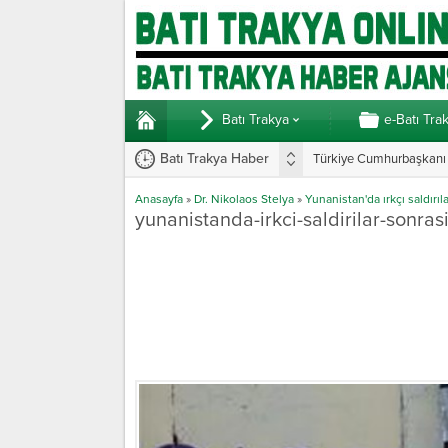
Batı Trakya
e-Batı Tra
Batı Trakya Haber
Türkiye Cumhurbaşkanı E
Anasayfa
»
Dr. Nikolaos Stelya
»
Yunanistan'da ırkçı saldırıl
yunanistanda-irkci-saldirilar-sonrasi