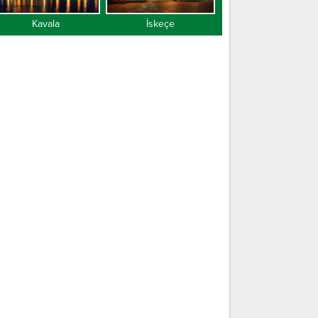
Kavala
İskeçe
Gümülcine