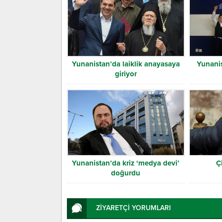
Yunanistan’da laiklik anayasaya
Yunanis
giriyor
Yunanistan’da kriz ‘medya devi’
Ç
doğurdu
ZİYARETÇİ YORUMLARI