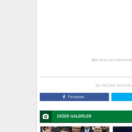
Bilgi: Klavye yön tuşlarını kul
BU RESMİ SOSYA
Facebook
DİĞER GALERİLER