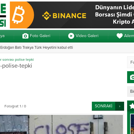
kya
Foto Galeri
Video Galeri
Aile
rdoğan Batı Trakya Türk Heyetini kabul etti
Yunanistan’da ve
ar sonrası polise tepki
-polise-tepki
B
SONRAKİ
Fotoğraf: 1 / 0