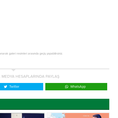
lanarak galeri resimleri arasında geçiş yapabilirsiniz.
L MEDYA HESAPLARINDA PAYLAŞ
Twitter
WhatsApp