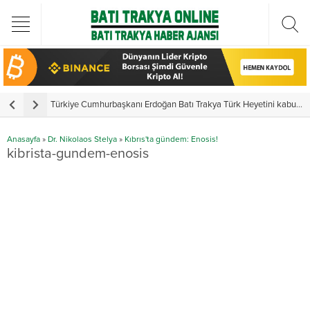
Türkiye Cumhurbaşkanı Erdoğan Batı Trakya Türk Heyetini kabul etti
Yun
Anasayfa
»
Dr. Nikolaos Stelya
»
Kıbrıs'ta gündem: Enosis!
kibrista-gundem-enosis