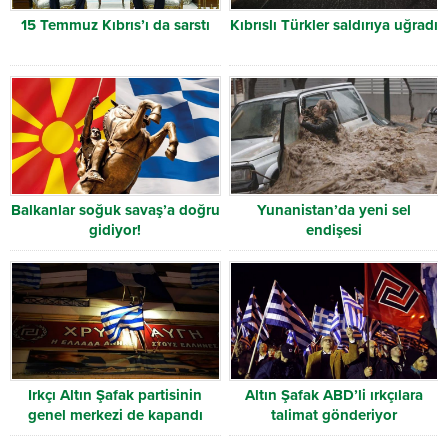
15 Temmuz Kıbrıs’ı da sarstı
Kıbrıslı Türkler saldırıya uğradı
Balkanlar soğuk savaş’a doğru
Yunanistan’da yeni sel
gidiyor!
endişesi
Irkçı Altın Şafak partisinin
Altın Şafak ABD’li ırkçılara
genel merkezi de kapandı
talimat gönderiyor