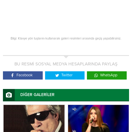
Bilgi: Klavye yön tuşlarını kullanarak galeri resimleri arasında geçiş yapabilirsiniz.
BU RESMİ SOSYAL MEDYA HESAPLARINDA PAYLAŞ
Facebook
Twitter
WhatsApp
DİĞER GALERİLER