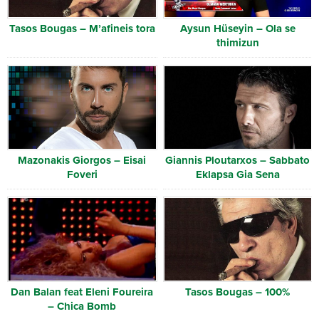
Tasos Bougas – M’afineis tora
Aysun Hüseyin – Ola se
thimizun
Mazonakis Giorgos – Eisai
Giannis Ploutarxos – Sabbato
Foveri
Eklapsa Gia Sena
Dan Balan feat Eleni Foureira
Tasos Bougas – 100%
– Chica Bomb