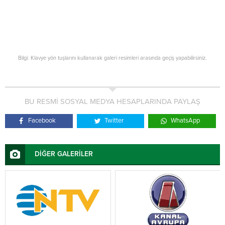
Bilgi: Klavye yön tuşlarını kullanarak galeri resimleri arasında geçiş yapabilirsiniz.
BU RESMİ SOSYAL MEDYA HESAPLARINDA PAYLAŞ
Facebook
Twitter
WhatsApp
DİĞER GALERİLER