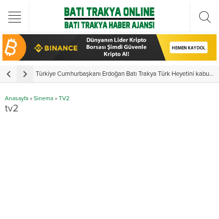
Türkiye Cumhurbaşkanı Erdoğan Batı Trakya Türk Heyetini kabul etti
Y
Anasayfa
»
Sinema
»
TV2
tv2