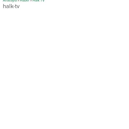
Anasayfa
»
Haber
»
Halk TV
halk-tv