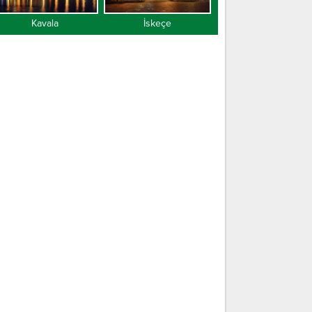
Kavala
İskeçe
Gümülcine