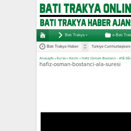
Batı Trakya
e-Batı Tra
Batı Trakya Haber
Türkiye Cumhurbaşkanı E
Yunanistan’da vekillerde
Anasayfa
»
Kur'an-ı Kerim
»
Hafız Osman Bostancı - A'lâ Sûr
hafiz-osman-bostanci-ala-suresi