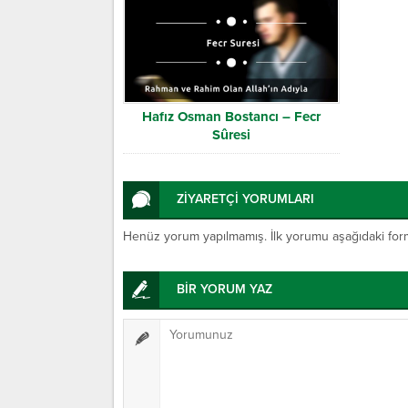
Hafız Osman Bostancı – Fecr
Sûresi
ZİYARETÇİ YORUMLARI
Henüz yorum yapılmamış. İlk yorumu aşağıdaki form ar
BİR YORUM YAZ