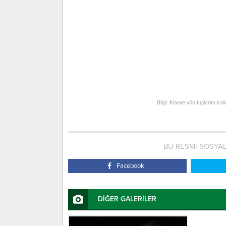
Bilgi: Klavye yön tuşlarını kul
BU RESMİ SOSYA
Facebook
DİĞER GALERİLER