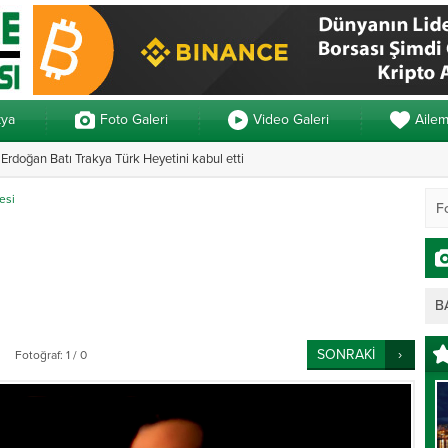
kya
Foto Galeri
Video Galeri
Aile
rdoğan Batı Trakya Türk Heyetini kabul etti
n 3 ayrı yemin
Yunanistan’daki 
esi
B
SONRAKİ
Fotoğraf: 1 / 0