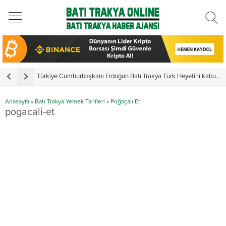
Türkiye Cumhurbaşkanı Erdoğan Batı Trakya Türk Heyetini kabul etti
Y
Anasayfa
»
Batı Trakya Yemek Tarifleri
»
Poğaçalı Et
pogacali-et