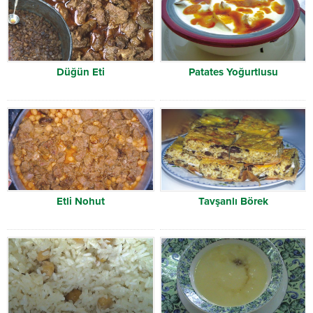
Düğün Eti
Patates Yoğurtlusu
Etli Nohut
Tavşanlı Börek