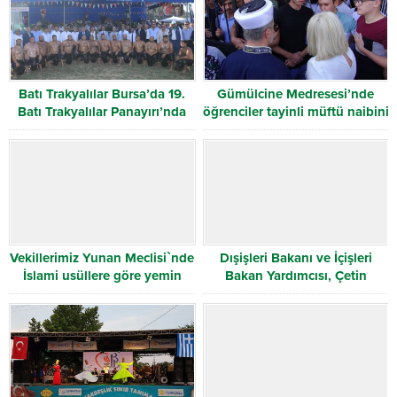
Batı Trakyalılar Bursa’da 19.
Gümülcine Medresesi’nde
Batı Trakyalılar Panayırı’nda
öğrenciler tayinli müftü naibini
buluştu
okula sokmadı!
Vekillerimiz Yunan Meclisi`nde
Dışişleri Bakanı ve İçişleri
İslami usüllere göre yemin
Bakan Yardımcısı, Çetin
ederek görevlerine başladılar
Mandacı`nın soru önergesine
cevap verdiler.