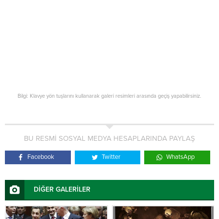
Bilgi: Klavye yön tuşlarını kullanarak galeri resimleri arasında geçiş yapabilirsiniz.
BU RESMİ SOSYAL MEDYA HESAPLARINDA PAYLAŞ
Facebook
Twitter
WhatsApp
DİĞER GALERİLER