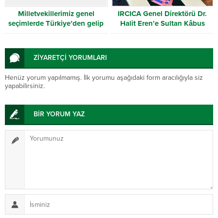
Milletvekillerimiz genel
IRCICA Genel Direktörü Dr.
seçimlerde Türkiye’den gelip
Halit Eren’e Sultan Kâbus
oy kullanan Batı Trakya
Kültür, Bilim ve Sanat Nişanı
Türklerine teşekkür etti
verildi
ZİYARETÇİ YORUMLARI
Henüz yorum yapılmamış. İlk yorumu aşağıdaki form aracılığıyla siz
yapabilirsiniz.
BİR YORUM YAZ