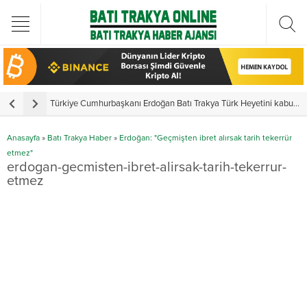
Türkiye Cumhurbaşkanı Erdoğan Batı Trakya Türk Heyetini kabul etti
Y
Anasayfa
»
Batı Trakya Haber
»
Erdoğan: "Geçmişten ibret alırsak tarih tekerrür
etmez"
erdogan-gecmisten-ibret-alirsak-tarih-tekerrur-
etmez