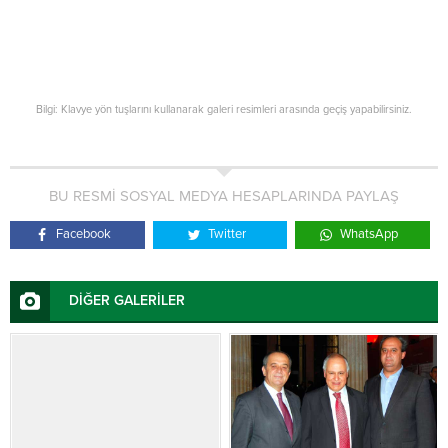
Bilgi: Klavye yön tuşlarını kullanarak galeri resimleri arasında geçiş yapabilirsiniz.
BU RESMİ SOSYAL MEDYA HESAPLARINDA PAYLAŞ
Facebook
Twitter
WhatsApp
DİĞER GALERİLER