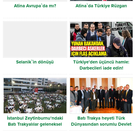
Atina Avrupa`da mı?
Atina`da Türkiye Rüzgarı
Selanik`in dönüşü
Türkiye’den üçüncü hamle:
Darbecileri iade edin!
İstanbul Zeytinburnu’ndaki
Batı Trakya heyeti Türk
Batı Trakyalılar geleneksel
Dünyasından sorumlu Devlet
iftar’da buluştu
Bakanı Faruk Çelik ile görüştü