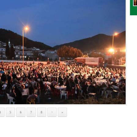
4
5
6
7
8
»
>