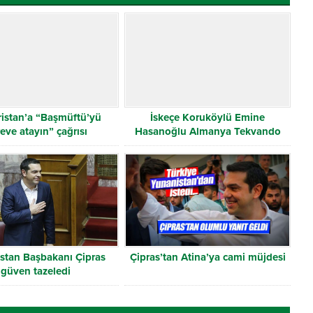
ristan’a “Başmüftü’yü
İskeçe Koruköylü Emine
eve atayın” çağrısı
Hasanoğlu Almanya Tekvando
Şampiyonu
stan Başbakanı Çipras
Çipras’tan Atina’ya cami müjdesi
güven tazeledi