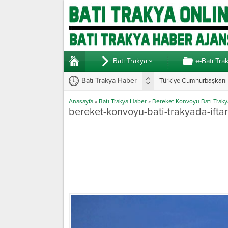
Batı Trakya
e-Batı Tra
Batı Trakya Haber
Türkiye Cumhurbaşkanı E
Anasayfa
»
Batı Trakya Haber
»
Bereket Konvoyu Batı Trakya'
bereket-konvoyu-bati-trakyada-iftar