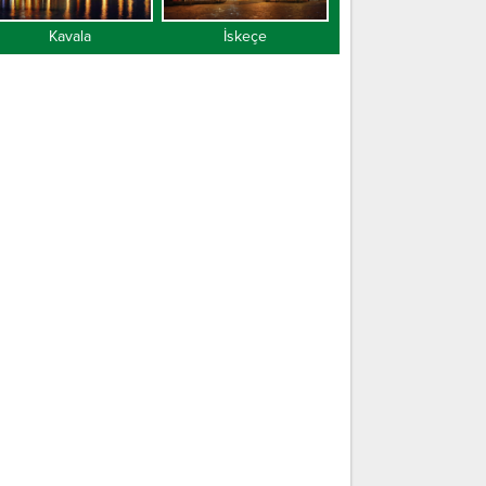
Kavala
İskeçe
Gümülcine