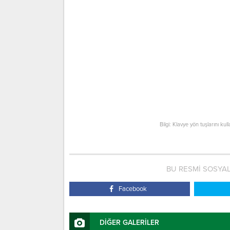
Bilgi: Klavye yön tuşlarını kul
BU RESMİ SOSYA
Facebook
DİĞER GALERİLER