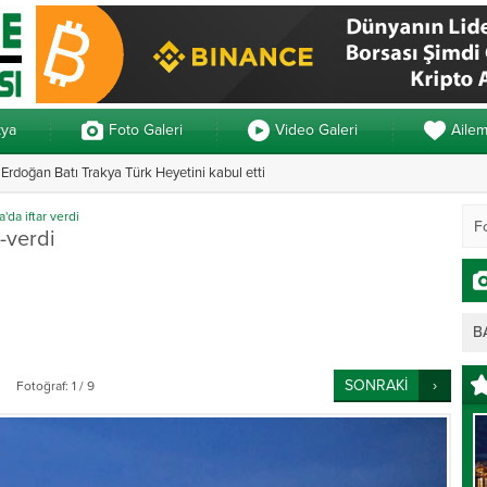
kya
Foto Galeri
Video Galeri
Aile
rdoğan Batı Trakya Türk Heyetini kabul etti
Yunanistan’da ve
da iftar verdi
-verdi
B
SONRAKİ
Fotoğraf: 1 / 9