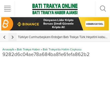
Türkiye Cumhurbaşkanı Erdoğan Batı Trakya Türk Heyetini kabul etti
Y
Anasayfa
»
Batı Trakya Haber
»
Batı Trakya'da Hatim Coşkusu
9282d6c04ae78a684ba81e61efa862b2