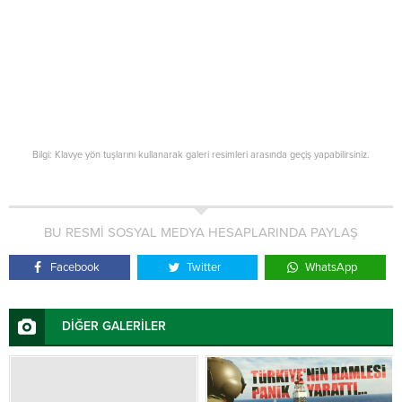
Bilgi: Klavye yön tuşlarını kullanarak galeri resimleri arasında geçiş yapabilirsiniz.
BU RESMİ SOSYAL MEDYA HESAPLARINDA PAYLAŞ
Facebook
Twitter
WhatsApp
DİĞER GALERİLER