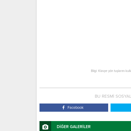
Bilgi: Klavye yön tuşlarını kul
BU RESMİ SOSYA
Facebook
DİĞER GALERİLER