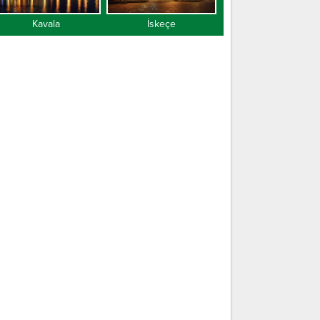
Kavala
İskeçe
Gümülcine