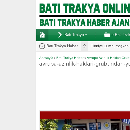
Batı Trakya
e-Batı Tra
Batı Trakya Haber
Türkiye Cumhurbaşkanı E
Anasayfa
»
Batı Trakya Haber
»
Avrupa Azınlık Hakları Grubu
avrupa-azinlik-haklari-grubundan-yun