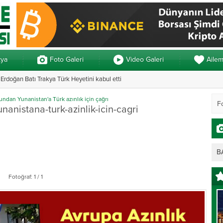
kya
Foto Galeri
Video Galeri
Aile
rdoğan Batı Trakya Türk Heyetini kabul etti
Yunanistan’da ve
ndan Yunanistan'a Türk azınlık için çağrı
anistana-turk-azinlik-icin-cagri
B
Fotoğraf: 1 / 1