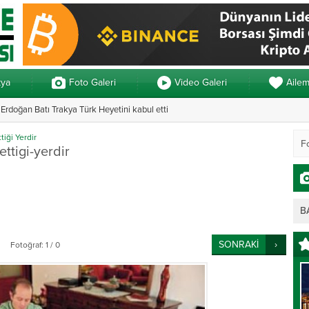
kya
Foto Galeri
Video Galeri
Aile
rdoğan Batı Trakya Türk Heyetini kabul etti
Yunanistan’da ve
tiği Yerdir
ettigi-yerdir
B
SONRAKİ
Fotoğraf: 1 / 0