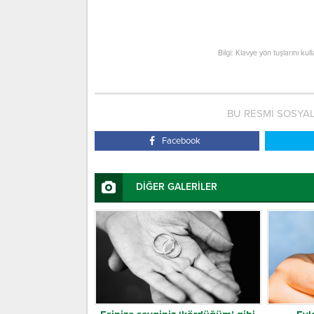
Bilgi: Klavye yön tuşlarını kul
BU RESMİ SOSYA
Facebook
DİĞER GALERİLER