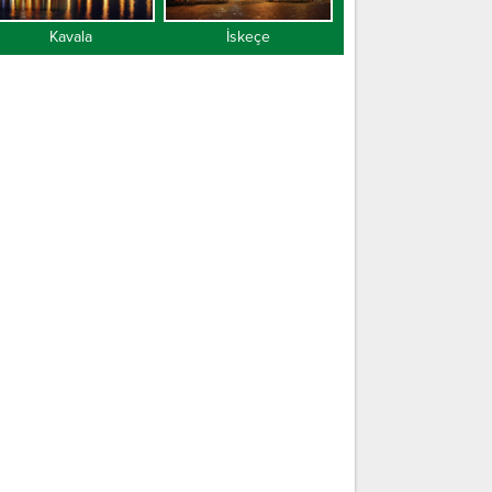
Kavala
İskeçe
Gümülcine