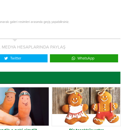
lanarak galeri resimleri arasında geçiş yapabilirsiniz.
L MEDYA HESAPLARINDA PAYLAŞ
Twitter
WhatsApp