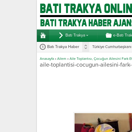
Batı Trakya
e-Batı Tra
Batı Trakya Haber
Türkiye Cumhurbaşkanı E
Anasayfa
»
Ailem
»
Aile Toplantısı, Çocuğun Ailesini Fark Et
aile-toplantisi-cocugun-ailesini-fark-