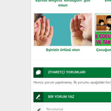
Eşinize sevginiz ‘kördüğüm’ gibi
Evl
olsun
Eşinizin örtüsü olun
Çocuğumu
ZİYARETÇİ YORUMLARI
Henüz yorum yapılmamış. İlk yorumu aşağıdaki form ar
BİR YORUM YAZ