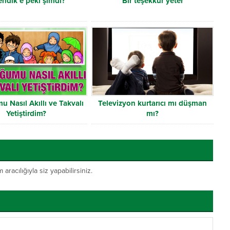
endik e peki şimdi?
Bir teşekkür yeter
 Nasıl Akıllı ve Takvalı
Televizyon kurtarıcı mı düşman
Yetiştirdim?
mı?
acılığıyla siz yapabilirsiniz.